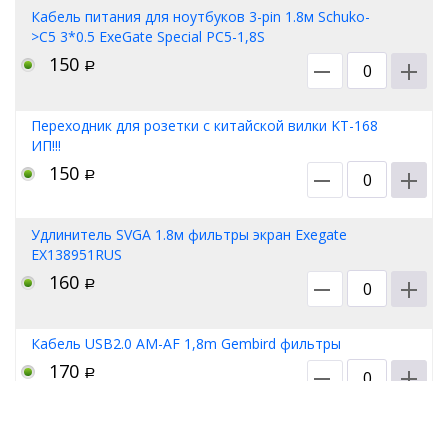
Кабель питания для ноутбуков 3-pin 1.8м Schuko-
>С5 3*0.5 ExeGate Special PC5-1,8S
150
Р
Переходник для розетки с китайской вилки KT-168
ИП!!!
150
Р
Удлинитель SVGA 1.8м фильтры экран Exegate
EX138951RUS
160
Р
Кабель USB2.0 AM-AF 1,8m Gembird фильтры
170
Р
Переходник HDMI-HDMI Gembird 19F/19F угловой