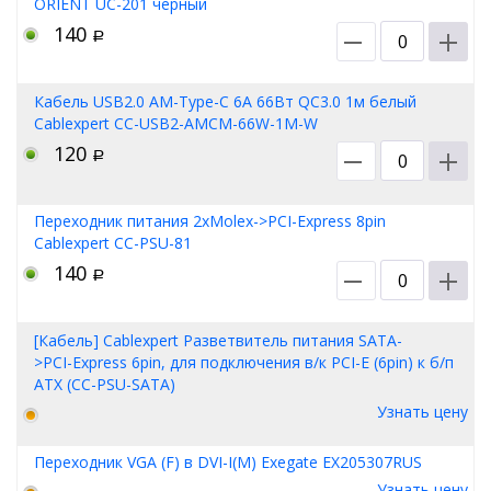
ORIENT UC-201 черный
140
Р
Кабель USB2.0 AM-Type-C 6A 66Вт QC3.0 1м белый
Cablexpert CC-USB2-AMCM-66W-1M-W
120
Р
Переходник питания 2xMolex->PCI-Express 8pin
Cablexpert CC-PSU-81
140
Р
[Кабель] Cablexpert Разветвитель питания SATA-
>PCI-Express 6pin, для подключения в/к PCI-Е (6pin) к б/п
ATX (CC-PSU-SATA)
Узнать цену
Переходник VGA (F) в DVI-I(M) Exegate EX205307RUS
Узнать цену