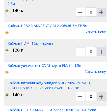
2.5м
140
Р
Кабель USB2.0 AM/AF VCOM VUS6936-5MTP 5м
Узнать цену
Кабель HDMI 1.5м. черный
120
Р
Кабель удлинитель COM порта 9M/9F, 1.8м
Узнать цену
Кабель питания аудио/видео VDE-250V-2*0.5-CU,
1.8м CEE7/16->С7 ExeGate Power PCN-1,8P
140
Р
Кабель USB 2.0 AM-AF 3 м. 5bites UC5011-030A ферр.