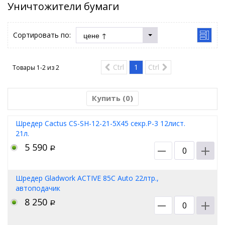
Уничтожители бумаги
Сортировать по:
Ctrl
1
Ctrl
Товары 1-2 из
2
Купить (
0
)
Шредер Cactus CS-SH-12-21-5X45 секр.P-3 12лист.
21л.
5 590
Р
Шредер Gladwork ACTIVE 85C Auto 22лтр.,
автоподачик
8 250
Р