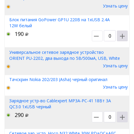
Узнать цену
Блок питания GoPower GP1U 220В на 1xUSB 2.4A
12W белый
190
Р
Универсальное сетевое зарядное устройство
ORIENT PU-2202, два выхода по 5В/500мА, USB, White
Узнать цену
Тачскрин Nokia 202/203 (Asha) черный оригинал
Узнать цену
Зарядное устр-во Cablexpert MP3A-PC-41 18Вт 3А
QC3.0 1xUSB черный
290
Р
Сетевое зар. устр. Hoco N32 White 30W PD+QC+AFC