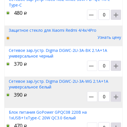
Type-C
480
Р
Защитное стекло для Xiaomi Redmi 4/4x/4Pro
Узнать цену
Сетевое зар./устр. Digma DGWC-2U-3A-BK 2.1A+1A
универсальное черный
370
Р
Сетевое зар./устр. Digma DGWC-2U-3A-WG 2.1A+1A
универсальное белый
390
Р
Блок питания GoPower GPQC08 220В на
1xUSB+1xType-C 20W QC3.0 белый
470
Р