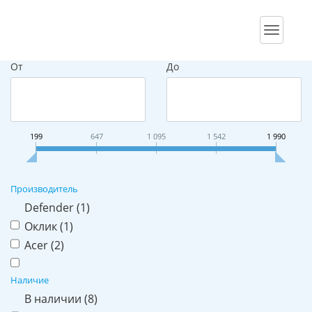
Подбор параметров
Сайт
От
До
199
647
1 095
1 542
1 990
Производитель
Defender (
1
)
Оклик (
1
)
Acer (
2
)
Наличие
В наличии (
8
)