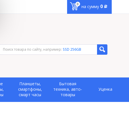
0
0
на сумму
Р
Поиск товара по сайту, например:
SSD 256GB
ые
Планшеты,
Бытовая
ы,
смартфоны,
техника, авто-
Уценка
ры
смарт часы
товары