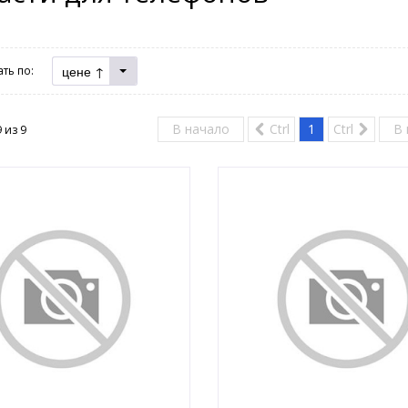
цене ↑
ть по:
В начало
Ctrl
1
Ctrl
В 
9 из
9