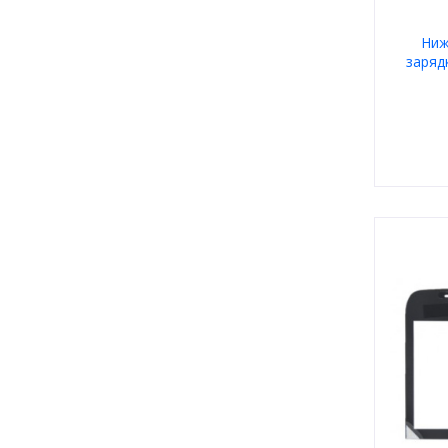
Ниж
зарядк