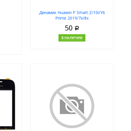
Динамик Huawei P Smart Z/10i/Y6
Prime 2019/7x/8x
50
Р
В НАЛИЧИИ
В корзину
Купить в 1 клик