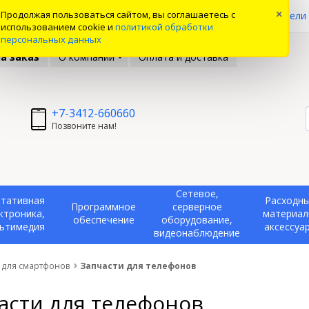
0
Продолжая пользоваться сайтом, вы соглашаетесь с
×
ые товары
Вы смотрели
использованием cookie и
политикой обработки
персональных данных
а заказ
О компании
Оплата и доставка
+7-3412-660660
Позвоните нам!
Сетевое,
тативная
Расходн
Программное
серверное
ктроника,
материал
обеспечение
оборудование,
ьтимедия
аксессуа
видеонаблюдение
 для смартфонов
Запчасти для телефонов
асти для телефонов