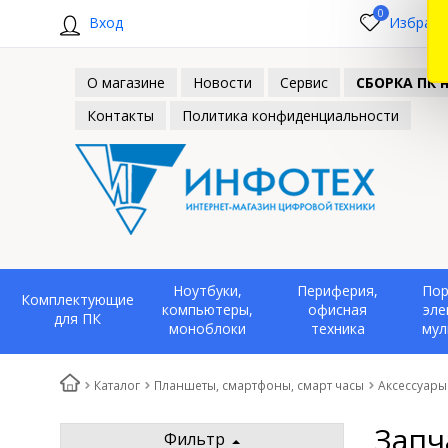
0
Вход
Избранн
О магазине
Новости
Сервис
СБОРКА ПК н
Контакты
Политика конфиденциальности
Ноутбуки,
Периферия,
Пор
Комплектующие
компьютеры,
офисная
эле
для ПК
моноблоки
техника
мул
Каталог
Планшеты, смартфоны, смарт часы
Аксессуары
Запч
Фильтр