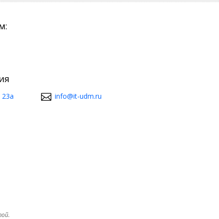
м:
ия
 23а
info@it-udm.ru
той.