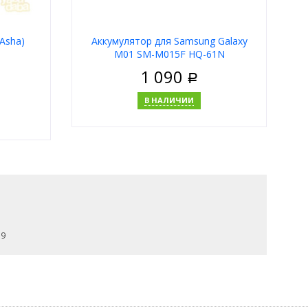
(Asha)
Аккумулятор для Samsung Galaxy
M01 SM-M015F HQ-61N
1 090
Р
В НАЛИЧИИ
В корзину
Купить в 1 клик
 9