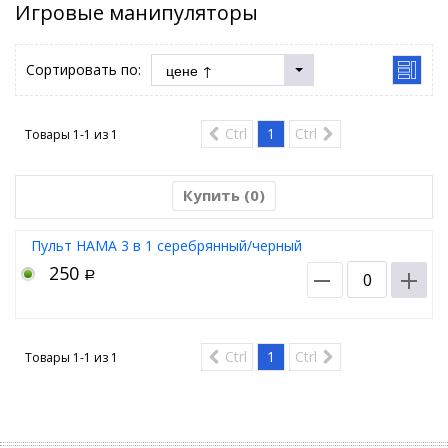
Игровые манипуляторы
Сортировать по:
Ctrl
1
Ctrl
Товары 1-1 из
1
Купить (
0
)
Пульт HAMA 3 в 1 серебрянный/черный
250
Р
Ctrl
1
Ctrl
Товары 1-1 из
1