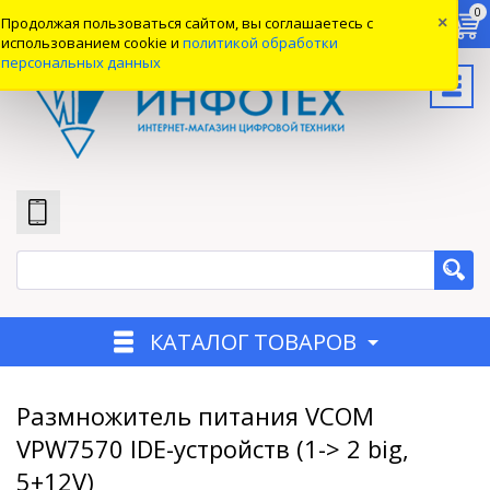
0
0
0
Продолжая пользоваться сайтом, вы соглашаетесь с
×
Вход
использованием cookie и
политикой обработки
персональных данных
КАТАЛОГ ТОВАРОВ
Размножитель питания VCOM
VPW7570 IDE-устройств (1-> 2 big,
5+12V)