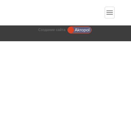
Cannot find 'news' template with page 'detail'
Создание сайта