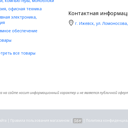
и, компьютеры, моноблоки
ия, офисная техника
Контактная информац
вная электроника,
ия
г. Ижевск, ул. Ломоносова,
ммное обеспечение
овары
треть все товары
а на сайте носит информационный характер и не является публичной офер
айта
|
Правила пользования магазином
|
|
Политика конфиденциа