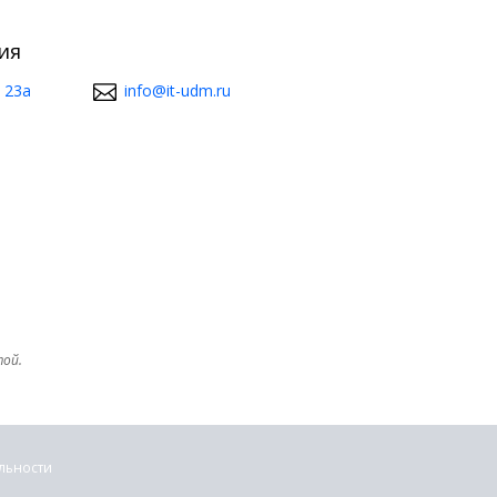
ия
 23а
info@it-udm.ru
той.
льности