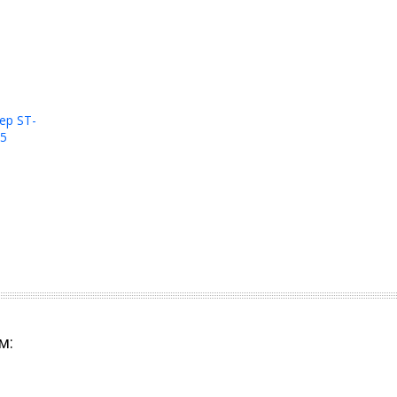
ер ST-
45
м: