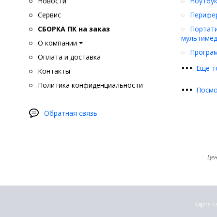
Новости
Ноутбук
Сервис
Перифер
СБОРКА ПК на заказ
Портати
мультимед
О компании
Програ
Оплата и доставка
•
•
•
Еще т
Контакты
Политика конфиденциальности
•
•
•
Посмо
Обратная связь
Цен
Карта с