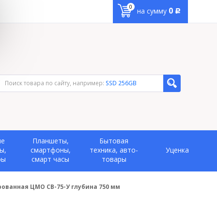
0
0
на сумму
Р
Поиск товара по сайту, например:
SSD 256GB
ые
Планшеты,
Бытовая
ы,
смартфоны,
техника, авто-
Уценка
ры
смарт часы
товары
ованная ЦМО СВ-75-У глубина 750 мм