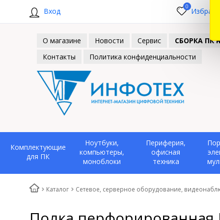
0
Вход
Избранн
О магазине
Новости
Сервис
СБОРКА ПК н
Контакты
Политика конфиденциальности
Ноутбуки,
Периферия,
Пор
Комплектующие
компьютеры,
офисная
эле
для ПК
моноблоки
техника
мул
Каталог
Сетевое, серверное оборудование, видеонаб
Полка перфорированная 