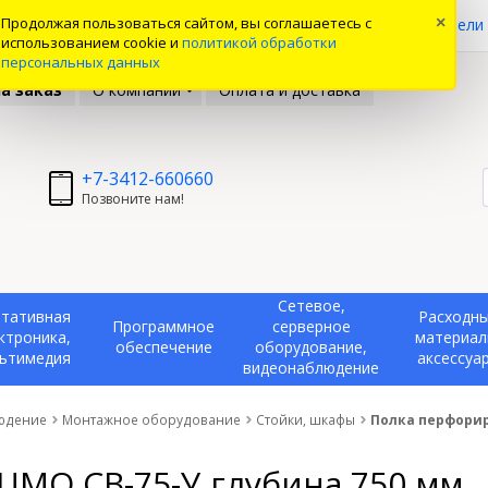
0
Продолжая пользоваться сайтом, вы соглашаетесь с
×
ые товары
Вы смотрели
использованием cookie и
политикой обработки
персональных данных
а заказ
О компании
Оплата и доставка
+7-3412-660660
Позвоните нам!
Сетевое,
тативная
Расходн
Программное
серверное
ктроника,
материал
обеспечение
оборудование,
ьтимедия
аксессуа
видеонаблюдение
людение
Монтажное оборудование
Стойки, шкафы
Полка перфорир
ЦМО СВ-75-У глубина 750 мм