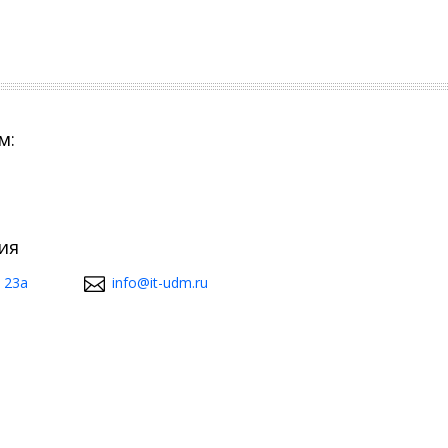
м:
ия
 23а
info@it-udm.ru