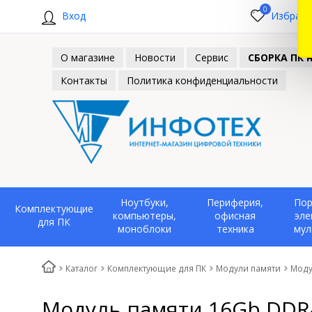
0
Вход
Избранн
О магазине
Новости
Сервис
СБОРКА ПК н
Контакты
Политика конфиденциальности
Ноутбуки,
Периферия,
Пор
Комплектующие
компьютеры,
офисная
эле
для ПК
моноблоки
техника
мул
Каталог
Комплектующие для ПК
Модули памяти
Моду
Модуль памяти 16Gb DDR4