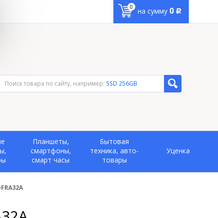
0
0
на сумму
Р
Поиск товара по сайту, например:
SSD 256GB
ые
Планшеты,
Бытовая
ы,
смартфоны,
техника, авто-
Уценка
ры
смарт часы
товары
DFRA32A
A32A