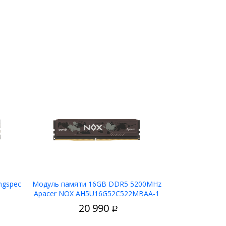
ngspec
Модуль памяти 16GB DDR5 5200MHz
Apacer NOX AH5U16G52C522MBAA-1
у
В корзину
20 990
Р