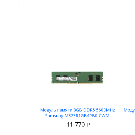
Модуль памяти 8GB DDR5 5600MHz
Моду
Samsung M323R1GB4PB0-CWM
В корзину
11 770
Р