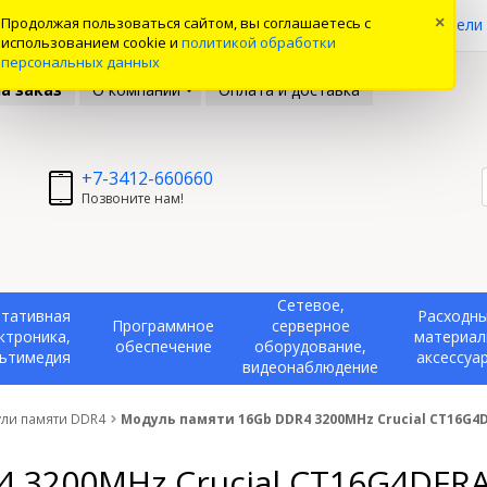
0
Продолжая пользоваться сайтом, вы соглашаетесь с
×
ые товары
Вы смотрели
использованием cookie и
политикой обработки
персональных данных
а заказ
О компании
Оплата и доставка
+7-3412-660660
Позвоните нам!
Сетевое,
тативная
Расходн
Программное
серверное
ктроника,
материал
обеспечение
оборудование,
ьтимедия
аксессуа
видеонаблюдение
ли памяти DDR4
Модуль памяти 16Gb DDR4 3200MHz Crucial CT16G4
 3200MHz Crucial CT16G4DFR