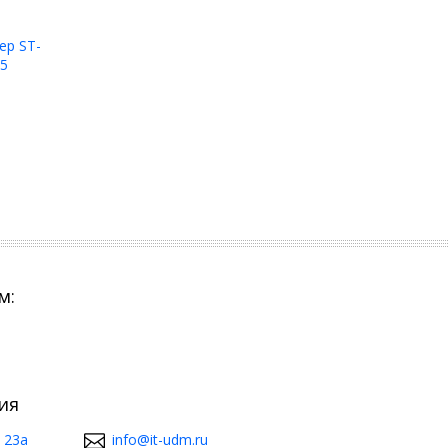
ер ST-
45
м:
ия
 23а
info@it-udm.ru