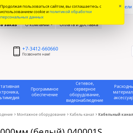
0
Продолжая пользоваться сайтом, вы соглашаетесь с
×
ые товары
Вы смотрели
использованием cookie и
политикой обработки
персональных данных
а заказ
О компании
Оплата и доставка
+7-3412-660660
Позвоните нам!
Сетевое,
тативная
Расходн
Программное
серверное
ктроника,
материал
обеспечение
оборудование,
ьтимедия
аксессуа
видеонаблюдение
людение
Монтажное оборудование
Кабель-канал
Кабельный канал 
000мм (белый) 040001S