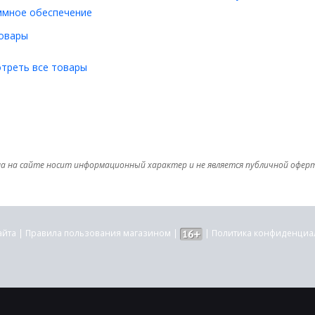
ммное обеспечение
овары
треть все товары
а на сайте носит информационный характер и не является публичной офер
айта
|
Правила пользования магазином
|
|
Политика конфиденциа