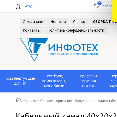
0
Вход
Избранн
О магазине
Новости
Сервис
СБОРКА ПК н
Контакты
Политика конфиденциальности
Ноутбуки,
Периферия,
Пор
Комплектующие
компьютеры,
офисная
эле
для ПК
моноблоки
техника
мул
Каталог
Сетевое, серверное оборудование, видеонаб
Кабельный канал 40х20х2