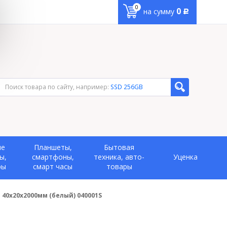
0
0
на сумму
Р
Поиск товара по сайту, например:
SSD 256GB
ые
Планшеты,
Бытовая
ы,
смартфоны,
техника, авто-
Уценка
ры
смарт часы
товары
40х20х2000мм (белый) 040001S