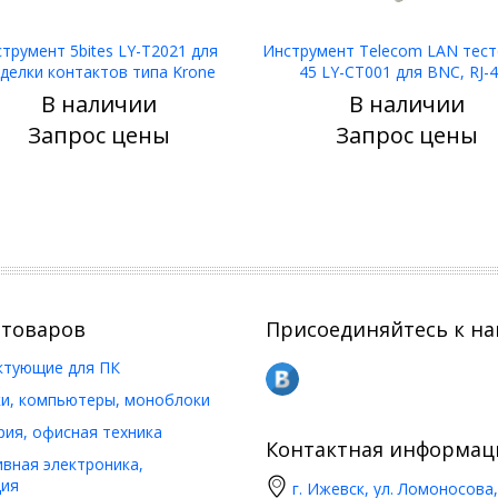
трумент 5bites LY-T2021 для
Инструмент Telecom LAN тест
делки контактов типа Krone
45 LY-CT001 для BNC, RJ-
В наличии
В наличии
Узнать цену
Узнать цену
Запрос цены
Запрос цены
 товаров
Присоединяйтесь к на
ктующие для ПК
и, компьютеры, моноблоки
ия, офисная техника
Контактная информац
вная электроника,
ия
г. Ижевск, ул. Ломоносова,