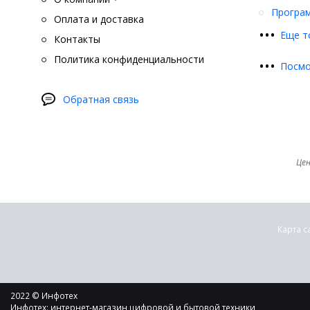
Програ
Оплата и доставка
•
•
•
Еще т
Контакты
Политика конфиденциальности
•
•
•
Посмо
Обратная связь
Цен
Карта с
2022 © Инфотех
Инфотех: интернет-магазин цифровой и бытовой техники