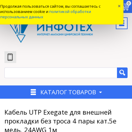
0
0
0
Продолжая пользоваться сайтом, вы соглашаетесь с
×
Вход
использованием cookie и
политикой обработки
персональных данных
КАТАЛОГ ТОВАРОВ
Кабель UTP Exegate для внешней
прокладки без троса 4 пары кат.5e
медь, 24AWG 1м