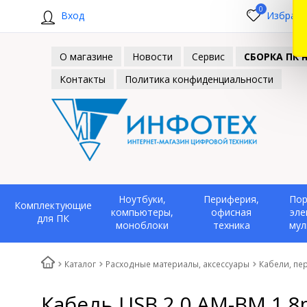
0
Вход
Избранн
О магазине
Новости
Сервис
СБОРКА ПК н
Контакты
Политика конфиденциальности
Ноутбуки,
Периферия,
Пор
Комплектующие
компьютеры,
офисная
эле
для ПК
моноблоки
техника
мул
Каталог
Расходные материалы, аксессуары
Кабели, пе
Кабель USB 2.0 AM-BM 1.