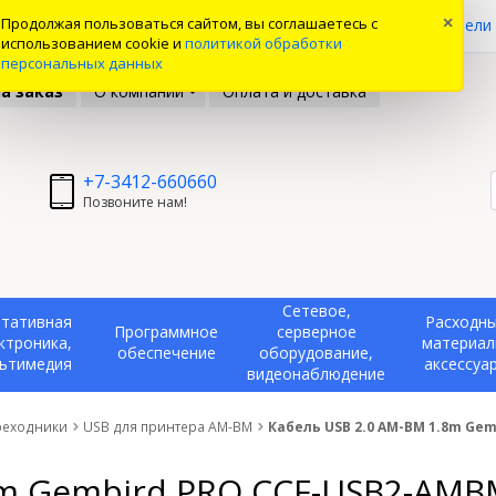
0
Продолжая пользоваться сайтом, вы соглашаетесь с
×
ые товары
Вы смотрели
использованием cookie и
политикой обработки
персональных данных
а заказ
О компании
Оплата и доставка
+7-3412-660660
Позвоните нам!
Сетевое,
тативная
Расходн
Программное
серверное
ктроника,
материал
обеспечение
оборудование,
ьтимедия
аксессуа
видеонаблюдение
реходники
USB для принтера AM-BM
Кабель USB 2.0 AM-BM 1.8m Ge
8m Gembird PRO CCF-USB2-AMB