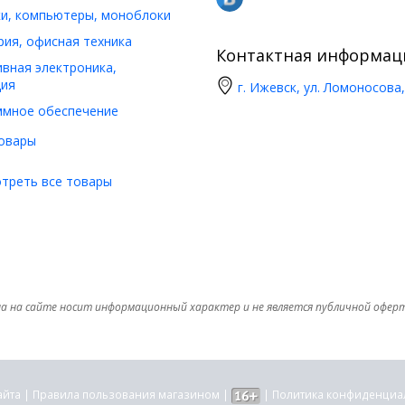
и, компьютеры, моноблоки
ия, офисная техника
Контактная информац
вная электроника,
ия
г. Ижевск, ул. Ломоносова,
ммное обеспечение
овары
треть все товары
а на сайте носит информационный характер и не является публичной офер
айта
|
Правила пользования магазином
|
|
Политика конфиденциа