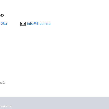
ия
 23а
info@it-udm.ru
той.
льности