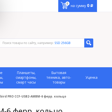
0
0
на сумму
Р
Поиск товара по сайту, например:
SSD 256GB
ые
Планшеты,
Бытовая
ы,
смартфоны,
техника, авто-
Уценка
ры
смарт часы
товары
mbird PRO CCF-USB2-AMBM-6 ферр. кольцо
M-6 ферр. кольцо