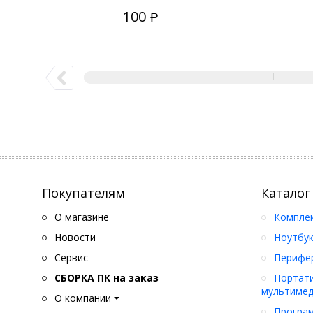
В корзину
100
Р
Покупателям
Каталог
О магазине
Компле
Новости
Ноутбук
Сервис
Перифер
СБОРКА ПК на заказ
Портати
мультимед
О компании
Програ