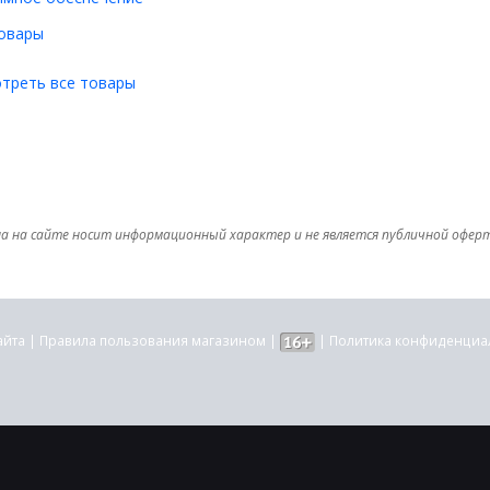
овары
треть все товары
а на сайте носит информационный характер и не является публичной офер
айта
|
Правила пользования магазином
|
|
Политика конфиденциа