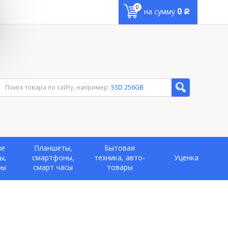
0
0
на сумму
Р
Поиск товара по сайту, например:
SSD 256GB
ые
Планшеты,
Бытовая
ы,
смартфоны,
техника, авто-
Уценка
ры
смарт часы
товары