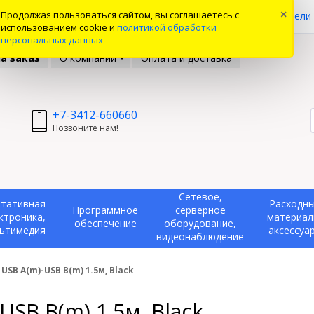
0
Продолжая пользоваться сайтом, вы соглашаетесь с
×
ые товары
Вы смотрели
использованием cookie и
политикой обработки
персональных данных
а заказ
О компании
Оплата и доставка
+7-3412-660660
Позвоните нам!
Сетевое,
тативная
Расходн
Программное
серверное
ктроника,
материал
обеспечение
оборудование,
ьтимедия
аксессуа
видеонаблюдение
USB A(m)-USB B(m) 1.5м, Black
SB B(m) 1.5м, Black