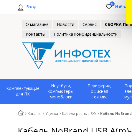
0
Вход
Избранн
О магазине
Новости
Сервис
СБОРКА ПК н
Контакты
Политика конфиденциальности
Ноутбуки,
Периферия,
Пор
Комплектующие
компьютеры,
офисная
эле
для ПК
моноблоки
техника
мул
Каталог
Уценка
Кабели разные Б/У
Кабель NoBrand 
Кабель NoBrand USB A(m)-U