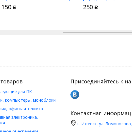
В корзину
В корзину
150
250
Р
Р
 товаров
Присоединяйтесь к на
ктующие для ПК
и, компьютеры, моноблоки
ия, офисная техника
Контактная информац
вная электроника,
ия
г. Ижевск, ул. Ломоносова,
ммное обеспечение