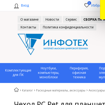
0
Вход
Избранн
О магазине
Новости
Сервис
СБОРКА ПК н
Контакты
Политика конфиденциальности
Ноутбуки,
Периферия,
Пор
Комплектующие
компьютеры,
офисная
эле
для ПК
моноблоки
техника
мул
Каталог
Расходные материалы, аксессуары
Аксессуары
Чехол PC Pet для планшет