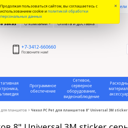
0
Продолжая пользоваться сайтом, вы соглашаетесь с
×
ые товары
Вы смотрели
использованием cookie и
политикой обработки
персональных данных
а заказ
О компании
Оплата и доставка
+7-3412-660660
Позвоните нам!
Сетевое,
тативная
Расходн
Программное
серверное
ктроника,
материал
обеспечение
оборудование,
ьтимедия
аксессуа
видеонаблюдение
 для планшетов
Чехол PC Pet для планшетов 8" Universal 3M sticke
ов 8" Universal 3M sticker се