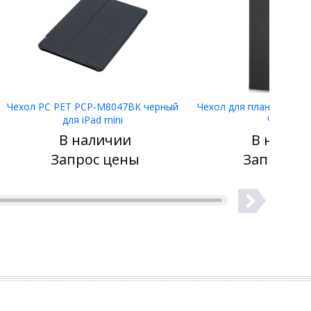
Чехол PC PET PCP-M8047BK черный
Чехол для планшета HP F
для iPad mini
Черный
В наличии
В налич
Узнать цену
Узнать 
Запрос цены
Запрос ц