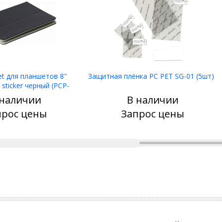
et для планшетов 8"
Защитная плёнка PC PET SG-01 (5шт)
 sticker черный (PCP-
U3008BK)
 наличии
В наличии
Узнать цену
Узнать цену
прос цены
Запрос цены