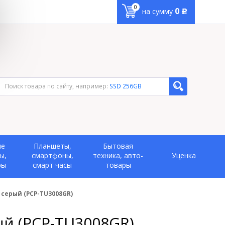
0
0
на сумму
Р
Поиск товара по сайту, например:
SSD 256GB
ые
Планшеты,
Бытовая
ы,
смартфоны,
техника, авто-
Уценка
ры
смарт часы
товары
r серый (PCP-TU3008GR)
рый (PCP-TU3008GR)