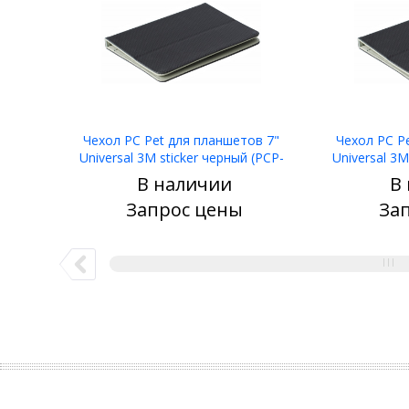
Чехол PC Pet для планшетов 7"
Чехол PC P
Universal 3M sticker черный (PCP-
Universal 3M
TU3007BK)
T
В наличии
В
Узнать цену
Запрос цены
За