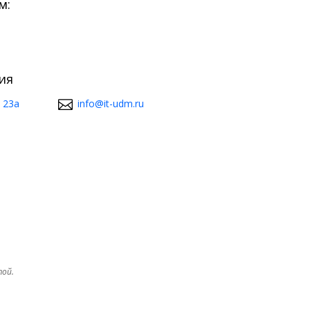
м:
ия
 23а
info@it-udm.ru
той.